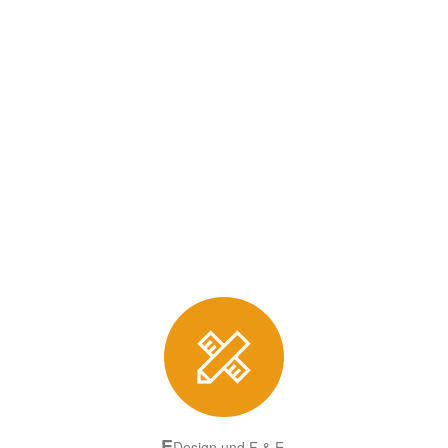
E
Design und F & E.