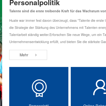
Personalpolitik
Talente sind die erste treibende Kraft für das Wachstum vo
Huate war immer fest davon überzeugt, dass "Talente die erste t
die Strategie der Stärkung des Unternehmens mit Talenten ene
Talentarbeit ständig weiter.Erforschen Sie neue Wege, um ein 
Unternehmensentwicklung erfüllt, und bieten Sie die stärkste G
Mehr
Personalstil
Online-Rekru