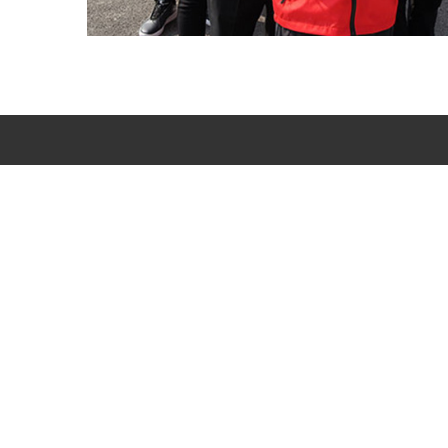
Produkt
Bedienung
Magnetresonanz
Service-Philoso
Magnetabscheider für Metallmine
Zubehörservice
Magnetabscheider für
Online-Beratun
nichtmetallische Minen
Kohle-Elektrizität-Baustoffe
Kompletter Satz
Minenausrüstung
Schmelzen und Sortieren von
Nichteisenmetallen